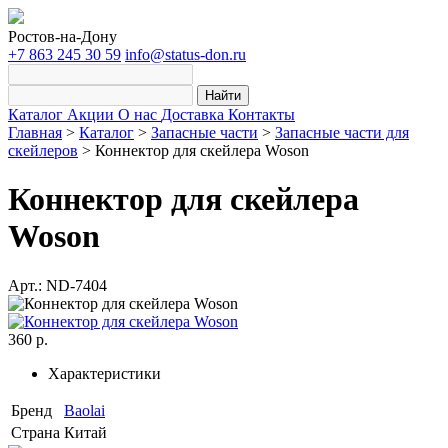
Ростов-на-Дону
+7 863 245 30 59
info@status-don.ru
Найти
Каталог
Акции
О нас
Доставка
Контакты
Главная
>
Каталог
>
Запасные части
>
Запасные части для
скейлеров
>
Коннектор для скейлера Woson
Коннектор для скейлера
Woson
Арт.: ND-7404
360 р.
Характеристики
Бренд
Baolai
Страна
Китай