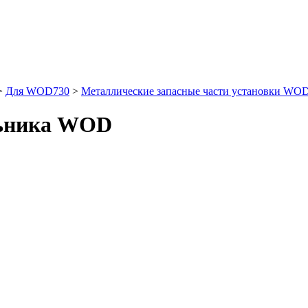
>
Для WOD730
>
Металлические запасные части установки WO
льника WOD