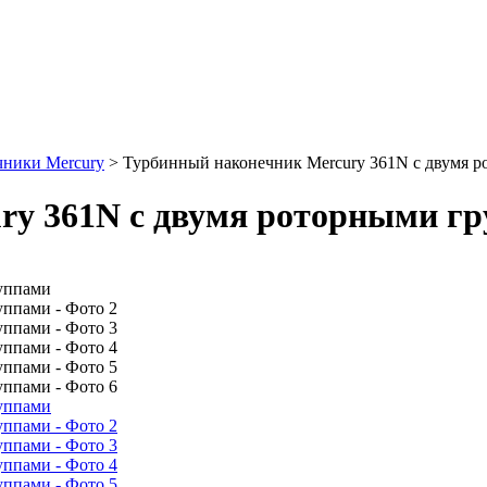
чники Mercury
>
Турбинный наконечник Mercury 361N с двумя 
ry 361N с двумя роторными г