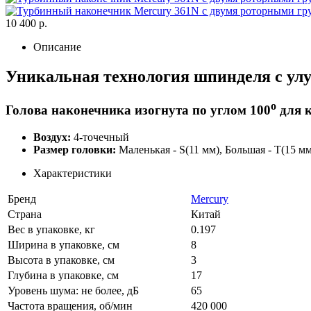
10 400 р.
Описание
Уникальная технология шпинделя с ул
о
Голова наконечника изогнута по углом 100
для к
Воздух:
4-точечный
Размер головки:
Маленькая - S(11 мм), Большая - T(15 мм
Характеристики
Бренд
Mercury
Страна
Китай
Вес в упаковке, кг
0.197
Ширина в упаковке, см
8
Высота в упаковке, см
3
Глубина в упаковке, см
17
Уровень шума: не более, дБ
65
Частота вращения, об/мин
420 000