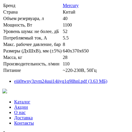
Бренд
Mercury
Страна
Китай
Объем резервуара, л
40
Мощность, Вт
1100
Уровень шума: не более, дБ
52
Потребляемый ток, А
5.5
Макс. рабочее давление, бар
8
Размеры (ДхШхВ), мм (±5%)
640x370x650
Масса, кг
28
Производительность, л/мин
110
Питание
~220-230В, 50Гц
eiii0twny3zvm24uui14iiyq1q9llhnl.pdf (3.63 МБ)
Каталог
Акции
О нас
Доставка
Контакты