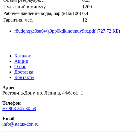
Объем резервуара, л
0.23
Пульсаций в минуту
1200
Рабочее давление воды, бар (кПа/100)
0.4-1
Гарантия, мес.
12
r8udqhqge0su0wg9pp0kdkinotmuy9tx.pdf (727.72 КБ)
Каталог
Акции
О нас
Доставка
Контакты
Адрес
Ростов-на-Дону, пр. Ленина, 44/6, оф. 1
Телефон
+7 863 245 30 59
Email
info@status-don.ru