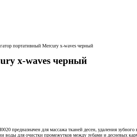
гатор портативный Mercury x-waves черный
ury x-waves черный
020 предназначен для массажа тканей десен, удаления зубного н
ии воды для очистки промежутков между зубами и десневых карм