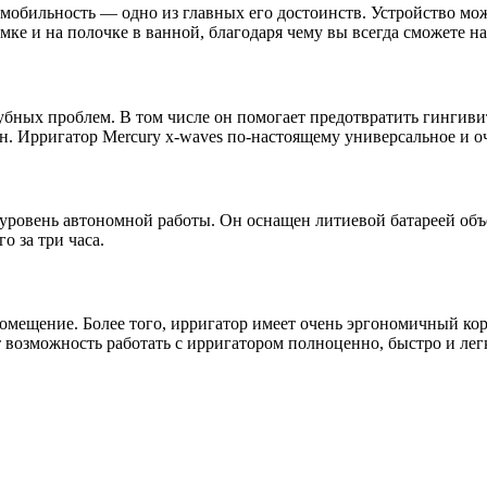
мобильность — одно из главных его достоинств. Устройство можн
мке и на полочке в ванной, благодаря чему вы всегда сможете н
убных проблем. В том числе он помогает предотвратить гингив
н. Ирригатор Mercury x-waves по-настоящему универсальное и о
ровень автономной работы. Он оснащен литиевой батареей объе
о за три часа.
мещение. Более того, ирригатор имеет очень эргономичный кор
возможность работать с ирригатором полноценно, быстро и лег