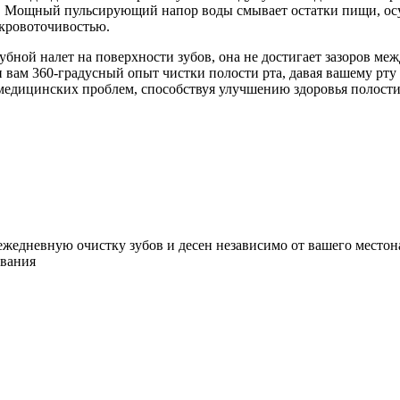
. Мощный пульсирующий напор воды смывает остатки пищи, осущ
 кровоточивостью.
убной налет на поверхности зубов, она не достигает зазоров меж
 вам 360-градусный опыт чистки полости рта, давая вашему рту
медицинских проблем, способствуя улучшению здоровья полости
ежедневную очистку зубов и десен независимо от вашего местон
ования