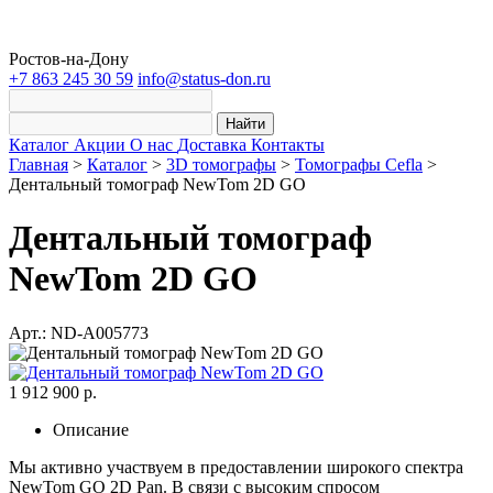
Ростов-на-Дону
+7 863 245 30 59
info@status-don.ru
Найти
Каталог
Акции
О нас
Доставка
Контакты
Главная
>
Каталог
>
3D томографы
>
Томографы Cefla
>
Дентальный томограф NewTom 2D GO
Дентальный томограф
NewTom 2D GO
Арт.: ND-A005773
1 912 900 р.
Описание
Мы активно участвуем в предоставлении широкого спектра
NewTom GO 2D Pan. В связи с высоким спросом