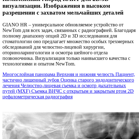
визуализации. Изображения в высоком
разрешении с захватом мельчайших деталей
GIANO HR – универсальное обновляемое устройство от
NewTom для всех задач, связанных с радиографией. Благодаря
полному диапазону опций 2D и 3D исследования для
стоматологии оно предлагает множество особых трехмерных
обследований для челюстно-лицевой хирургии,
оториноларингологии и осмотра шейного отдела
позвоночника. Визуализация только наивысшего качества с
технологиями и опытом NewTom.
Многослойная панорама
Верхняя и нижняя челюсть
Пациент,
частично лишенный зубов
Оценка старого эндодонтического
лечения
Челюстно-лицевая съемка и осмотр дыхательных
путей (MXF)
Съемка ВНЧС с открытым и закрытым ртом
2D
цефалометрическая радиография